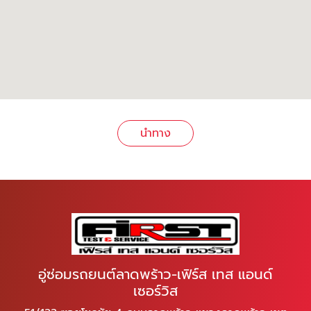
นำทาง
อู่ซ่อมรถยนต์ลาดพร้าว-เฟิร์ส เทส แอนด์
เซอร์วิส