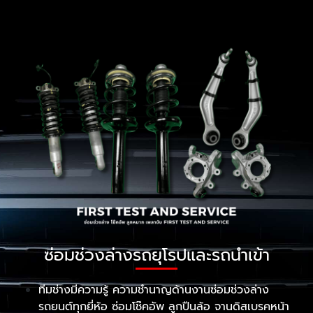
ซ่อมช่วงล่างรถยุโรปและรถนำเข้า
ทีมช่างมีความรู้ ความชำนาญด้านงานซ่อมช่วงล่าง
รถยนต์ทุกยี่ห้อ ซ่อมโช๊คอัพ ลูกปืนล้อ จานดิสเบรคหน้า