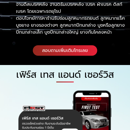
จานดิสเบรคหลัง จานดรัมเบรคหลัง เบรค ผ้าเบรค ดิสก์
เบรค โดยเฉพาะรถยุโรป
ตอบโจทย์การหาร้านรับซ่อมลูกหมากรถยนต์ ลูกหมากแร็ค
บูชยาง ยางรองต่างๆ ลูกหมากปีกนกล่าง บูชหรือลูกยาง
ปีกนกล่างเล็ก บูชปีกนกล่างใหญ่ ยางกันโคลงหน้า
สอบถามเพิ่มเติมโทรเลย
เฟิร์ส เทส แอนด์ เซอร์วิส